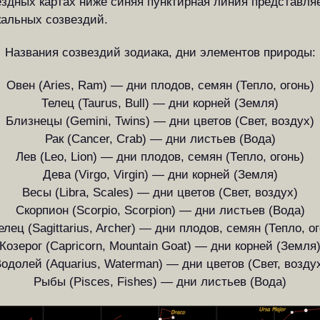
ездных картах ниже синяя пунктирная линия представляе
кальных созвездий.
Названия созвездий зодиака, дни элементов природы:
Овен (Aries, Ram) — дни плодов, семян (Тепло, огонь)
Телец (Taurus, Bull) — дни корней (Земля)
Близнецы (Gemini, Twins) — дни цветов (Свет, воздух)
Рак (Cancer, Crab) — дни листьев (Вода)
Лев (Leo, Lion) — дни плодов, семян (Тепло, огонь)
Дева (Virgo, Virgin) — дни корней (Земля)
Весы (Libra, Scales) — дни цветов (Свет, воздух)
Скорпион (Scorpio, Scorpion) — дни листьев (Вода)
лец (Sagittarius, Archer) — дни плодов, семян (Тепло, ог
Козерог (Capricorn, Mountain Goat) — дни корней (Земля
одолей (Aquarius, Waterman) — дни цветов (Свет, возду
Рыбы (Pisces, Fishes) — дни листьев (Вода)