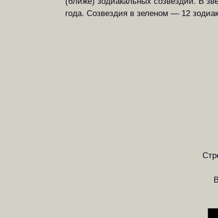
(ближе) зодиакальных созвездий. В зв
года. Созвездия в зеленом — 12 зодиа
Стре
В