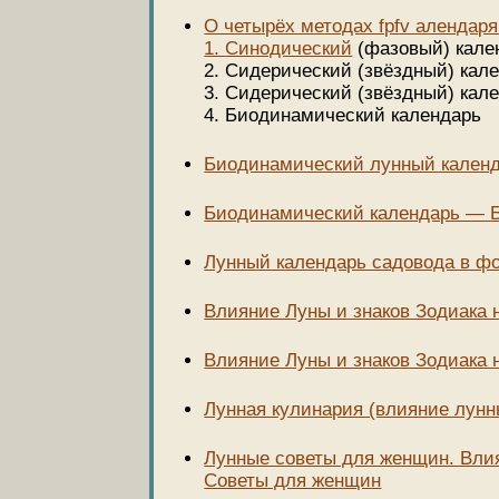
О четырёх методах fpfv алендаря
1.
Синодический
(фазовый) кале
2. Сидерический (звёздный) кал
3. Сидерический (звёздный) кал
4. Биодинамический календарь
Биодинамический лунный календа
Биодинамический календарь — Бл
Лунный календарь садовода в фо
Влияние Луны и знаков Зодиака 
Влияние Луны и знаков Зодиака н
Лунная кулинария (влияние лун
Лунные советы для женщин. Влиян
Советы для женщин