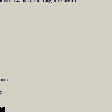
т путь Солнца (эклиптику) в течение 1
онь)
)
х)