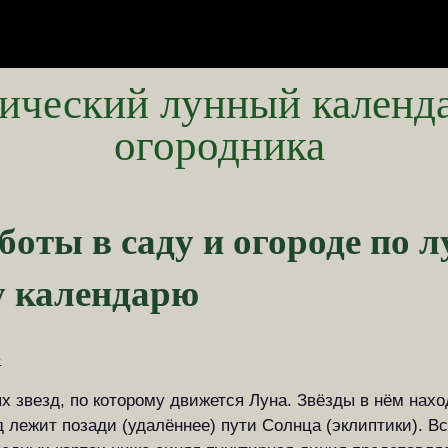
ический лунный календа
огородника
оты в саду и огороде по 
у календарю
»
 звезд, по которому движется Луна. Звёзды в нём нахо
 лежит позади (удалённее) пути Солнца (эклиптики). В