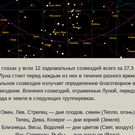
глазах у всех 12 зодиакальных созвездий всего за 27,3
уна стоит перед каждым из них в течение разного време
льное созвездие излучает определенное благотворное в
вездием. Влияния созвездий, отраженные Луной, перед
вода и земля в следующих группировках.
Овен, Лев, Стрелец — дни плодов, семян (Тепло, огонь)
Телец, Дева, Козерог — дни корней (Земля)
Близнецы, Весы, Водолей — дни цветов (Свет, воздух)
Рак, Скорпион, Рыбы — дни листьев (Вода)