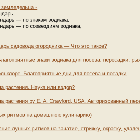
 земледельца -
ндарь,
ендарь — по знакам зодиака,
ендарь — по созвездиям зодиака,
рь садовода огородника — Что это такое?
агоприятные знаки зодиака для посева, пересадки, рых
льклоре. Благоприятные дни для посева и посадки
на растения. Наука или вздор?
а растения by E. A. Crawford, USA. Авторизованный пер
ных ритмов на домашнюю кулинарию)
ие лунных ритмов на зачатие, стрижку, окраску, удален