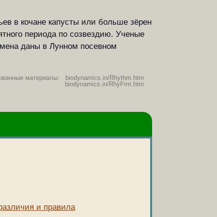
ев в кочане капусты или больше зёрен
ятного периода по созвездию. Ученые
емена даны в Лунном посевном
ованные материалы: biodynamics.in/Rhythm.htm
biodynamics.in/RhyFrm.htm
 различия и правила