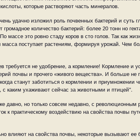
кислоты, которые растворяют часть минералов.
нь удачно изложил роль почвенных бактерий и суть гла
т громадное количество бактерий: более 20 тонн но гект
о массе это ровно стаду коров в сто голов. Так как жиз
ая масса поступает растениям, формируя урожай. Чем бо
ев требуется не удобрение, а кормление! Кормление и у
ерий почвы и прочего «живого вещества». И больше не
когда станут заботиться о кормлении и приумножении 
, с каким ухаживают сейчас за животными и птицей".
же давно, но только совсем недавно, с революционным
ток к практическому воздействию на свойства почвы пу
но влияют на свойства почвы, некоторые вызывают ее 