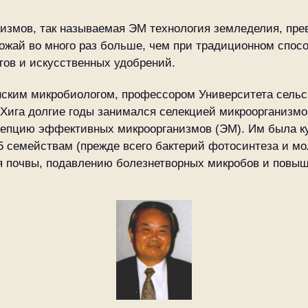
змов, так называемая ЭМ технология земледелия, пре
ожай во много раз больше, чем при традиционном спосо
тов и искусственных удобрений.
нским микробиологом, профессором Университета сельс
Т. Хига долгие годы занимался селекцией микроорганиз
онцепцию эффективных микроорганизмов (ЭМ). Им была к
 семействам (прежде всего бактерий фотосинтеза и мо
 почвы, подавлению болезнетворных микробов и повыш