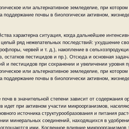
огическое или альтернативное земледелие, при которо
а поддержание почвы в биологически активном, жизнед
ва характерна ситуация, когда дальнейшее интенсивн
 целый ряд нежелательных последствий: ухудшение св
офлоры, червей и т. д.), накопление в сельхозпродукци
, остатков пестицидов и пр.). Отсюда и основная зада
й и пестицидов при сохранении и увеличении уровня п
огическое или альтернативное земледелие, при которо
а поддержание почвы в биологически активном, жизнед
 почв в значительной степени зависит от содержания ор
в идет при активном участии микроорганизмов, населя
сновного источника структурообразования и питания ра
ении минеральных соединений, находящихся в удобрения
поглощаются ими. Косвенное влияние микроорганизмов з