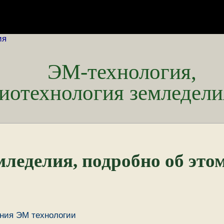
ия
ЭМ-технология,
иотехнология земледели
мледелия, подробно об это
ния ЭМ технологии