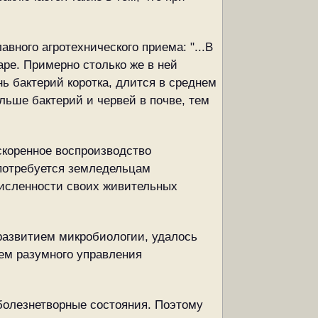
вного агротехнического приема: "...В
аре. Примерно столько же в ней
нь бактерий коротка, длится в среднем
льше бактерий и червей в почве, тем
скоренное воспроизводство
 потребуется земледельцам
численности своих живительных
 развитием микробиологии, удалось
тем разумного управления
болезнетворные состояния. Поэтому