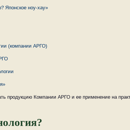
о? Японское ноу-хау»
гии (компании АРГО)
РГО
ологии
ия»
ть продукцию Компании АРГО и ее применение на практ
нология?