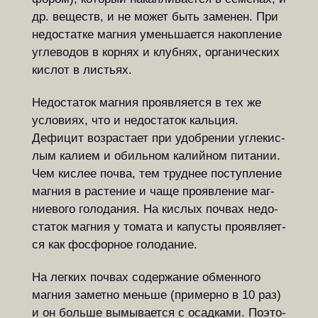
др. ве­ществ, и не может быть за­ме­нен. При
не­до­стат­ке маг­ния умень­ша­ет­ся на­коп­ле­ние
уг­ле­во­дов в кор­нях и клуб­нях, орга­ни­чес­ких
кис­лот в ли­с­ть­ях.
Недостаток магния проявляется в тех же
условиях, что и недостаток каль­ция.
Дефицит возрастает при удоб­ре­нии уг­ле­кис­
лым калием и обиль­ном ка­лий­ном питании.
Чем кис­лее по­чва, тем труд­нее по­ступ­ле­ние
маг­ния в ра­с­те­ние и чаще про­яв­ле­ние маг­
ни­е­во­го го­ло­да­ния. На кис­лых по­чвах не­до­
ста­ток маг­ния у то­ма­та и ка­пу­с­ты про­яв­ля­ет­
ся как фос­фор­ное го­ло­да­ние.
На легких почвах содержание об­мен­но­го
магния за­мет­но мень­ше (при­мер­но в 10 раз)
и он боль­ше вы­мы­ва­ет­ся с осад­ка­ми. По­это­