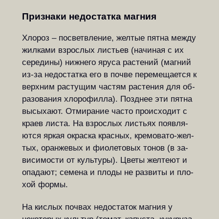
Признаки недостатка магния
Хло­роз – посветвление, жел­тые пят­на меж­ду
жил­ка­ми взрос­лых ли­с­ть­ев (на­чи­ная с их
се­ре­ди­ны) ниж­не­го яру­са ра­с­те­ний (маг­ний
из-за не­до­стат­ка его в по­чве пе­ре­ме­ща­ет­ся к
вер­х­ним ра­с­ту­щим ча­с­тям ра­с­те­ния для об­
ра­зо­ва­ния хло­ро­фил­ла). По­зднее эти пят­на
вы­сы­ха­ют. От­ми­ра­ние ча­с­то про­ис­хо­дит с
кра­ев ли­с­та. На взрослых ли­с­ть­ях по­яв­ля­
ют­ся яр­кая окраска крас­ных, кре­мо­ва­то-жел­
тых, оран­же­вых и фи­о­ле­то­вых то­нов (в за­
ви­си­мо­с­ти от куль­ту­ры). Цве­ты жел­те­ют и
опа­да­ют; се­ме­на и пло­ды не раз­ви­ты и пло­
хой фор­мы.
На кислых почвах недостаток маг­ния у