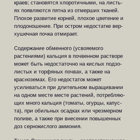
кра­ев; ста­но­вят­ся хло­ро­тич­ны­ми, на ли­с­ть­
ях по­яв­ля­ют­ся пят­на из от­мер­ших тка­ней.
Пло­хое развитие корней, пло­хое цветение и
плодоношение. При ос­т­ром не­до­стат­ке вер­
ху­шеч­ная поч­ка от­ми­ра­ет.
Содержание обменного (ус­во­я­е­мо­го
растениями) кальция в по­чвен­ном ра­ство­ре
мо­жет быть не­до­ста­точ­но на кис­лых под­зо­
ли­с­тых и тор­фя­ных по­чвах, а также на
красноземах. Его не­до­ста­ток может
усиливаться при дли­тель­ном выращивании
на одном ме­с­те месте растений, по­треб­ля­ю­
щих мно­го каль­ция (то­ма­ты, огурцы, ка­пу­с­
та), при обильных осадках или чрез­мер­ном
по­ли­ве, а также при вне­се­нии по­вы­шен­ных
доз сернокислого ам­мо­ния.