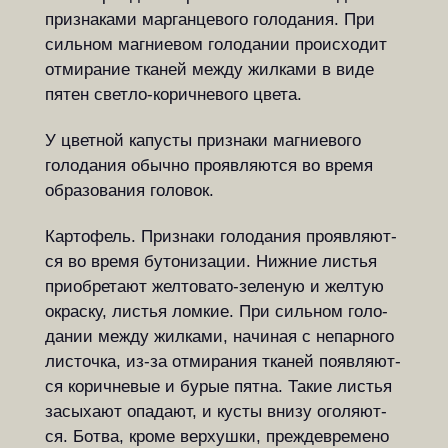
при­зна­ка­ми мар­ган­це­во­го го­ло­да­ния. При
силь­ном маг­ни­е­вом го­ло­да­нии про­ис­хо­дит
отмирание тка­ней между жил­ка­ми в виде
пятен свет­ло-ко­рич­не­во­го цве­та.
У цветной капусты признаки маг­ни­е­во­го
голодания обычно про­яв­ля­ют­ся во вре­мя
образования головок.
Картофель. При­зна­ки го­ло­да­ния про­яв­ля­ют­
ся во вре­мя бу­то­ни­за­ции. Нижние ли­с­тья
при­об­ре­та­ют жел­то­ва­то-зе­ле­ную и жел­тую
ок­рас­ку, ли­с­тья лом­кие. При силь­ном го­ло­
да­нии меж­ду жил­ка­ми, на­чи­ная с не­пар­но­го
ли­с­точ­ка, из-за от­ми­ра­ния тка­ней по­яв­ля­ют­
ся ко­рич­не­вые и бу­рые пят­на. Та­кие ли­с­тья
за­сы­ха­ют опа­да­ют, и ку­с­ты вни­зу ого­ля­ют­
ся. Бот­ва, кро­ме вер­хуш­ки, преж­дев­ре­ме­но