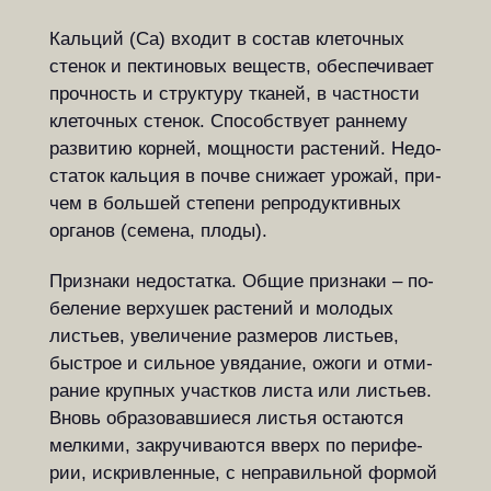
Кальций (Ca) входит в состав кле­точ­ных
сте­нок и пектиновых веществ, обес­пе­чи­ва­ет
проч­ность и структуру тканей, в ча­с­т­но­сти
клеточных сте­нок. Спо­соб­ству­ет ран­не­му
раз­ви­тию кор­ней, мощ­но­с­ти ра­с­те­ний. Не­до­
ста­ток кальция в почве сни­жа­ет урожай, при­
чем в боль­шей степени реп­ро­дук­тив­ных
органов (семена, пло­ды).
Признаки недостатка. Общие при­зна­ки – по­
бе­ле­ние верхушек ра­с­те­ний и мо­ло­дых
листьев, уве­ли­че­ние раз­ме­ров листьев,
быстрое и силь­ное увя­да­ние, ожо­ги и от­ми­
ра­ние круп­ных уча­с­т­ков ли­с­та или ли­с­ть­ев.
Вновь об­ра­зо­вав­ши­е­ся ли­с­тья ос­та­ют­ся
мел­ки­ми, зак­ру­чи­ва­ют­ся вверх по пе­ри­фе­
рии, ис­крив­лен­ные, с не­пра­виль­ной фор­мой