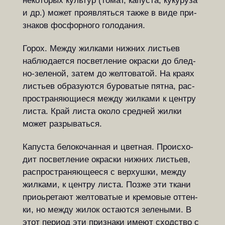
некоторых культур (томат, ка­пу­с­та, ку­ку­ру­за
и др.) может про­яв­лять­ся так­же в виде при­
зна­ков фос­фор­но­го го­ло­да­ния.
Горох. Между жилками нижних ли­с­ть­ев
наблюдается посветление ок­рас­ки до блед­
но-зеленой, затем до жел­то­ва­той. На краях
листьев об­ра­зу­ют­ся бу­ро­ва­тые пят­на, рас­
про­с­т­ра­ня­ю­щи­е­ся меж­ду жил­ка­ми к цен­т­ру
ли­с­та. Край листа около сред­ней жилки
может раз­ры­вать­ся.
Капуста белокочанная и цвет­ная. Про­ис­хо­
дит по­свет­ле­ние ок­рас­ки ниж­них ли­с­ть­ев,
рас­про­с­т­ра­ня­ю­ще­е­ся с вер­хуш­ки, меж­ду
жил­ка­ми, к цен­т­ру ли­с­та. Поз­же эти тка­ни
при­оь­ре­та­ют жел­то­ва­тые и кре­мо­вые от­тен­
ки, но между жи­лок ос­та­ют­ся зе­ле­ны­ми. В
этот пе­ри­од эти при­зна­ки имеют сход­ство с