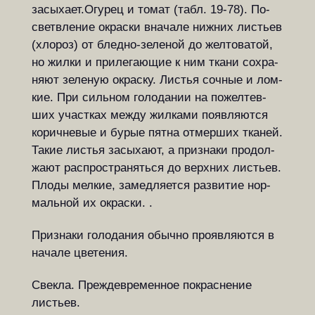
засыхает.Огурец и томат (табл. 19-78). По­
свет­в­ле­ние ок­рас­ки вначале нижних ли­с­ть­ев
(хлороз) от блед­но-зеленой до жел­то­ва­той,
но жил­ки и при­ле­га­ю­щие к ним тка­ни со­хра­
ня­ют зе­ле­ную ок­рас­ку. Ли­с­тья соч­ные и лом­
кие. При силь­ном го­ло­да­нии на по­жел­тев­
ших уча­с­т­ках меж­ду жил­ка­ми по­яв­ля­ют­ся
ко­рич­не­вые и бурые пят­на от­мер­ших тка­ней.
Та­кие ли­с­тья за­сы­ха­ют, а при­зна­ки про­дол­
жа­ют рас­про­с­т­ра­нять­ся до верхних ли­с­ть­ев.
Пло­ды мел­кие, за­мед­ля­ет­ся раз­ви­тие нор­
маль­ной их ок­рас­ки. .
Признаки голодания обычно про­яв­ля­ют­ся в
начале цветения.
Свекла. Преждевременное по­крас­не­ние
листьев.