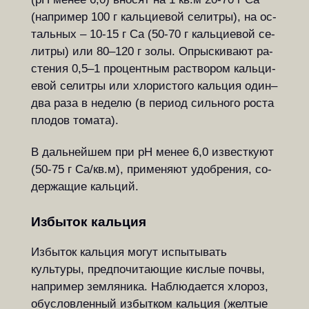
(на­при­мер 100 г каль­ци­е­вой се­лит­ры), на ос­
таль­ных – 10-15 г Са (50-70 г каль­ци­е­вой се­
лит­ры) или 80–120 г золы. Оп­рыс­ки­ва­ют ра­
с­те­ния 0,5–1 про­цен­т­ным ра­ство­ром каль­ци­
е­вой се­лит­ры или хло­ри­с­то­го каль­ция один–
два раза в не­де­лю (в пе­ри­од силь­но­го ро­с­та
пло­дов то­ма­та).
В дальнейшем при рН менее 6,0 из­ве­с­т­ку­ют
(50-75 г Са/кв.м), при­ме­ня­ют удоб­ре­ния, со­
дер­жа­щие каль­ций.
Избыток кальция
Избыток кальция могут испытывать
культуры, предпочитающие кислые почвы,
например земляника. Наблюдается хлороз,
обусловленный избытком кальция (желтые