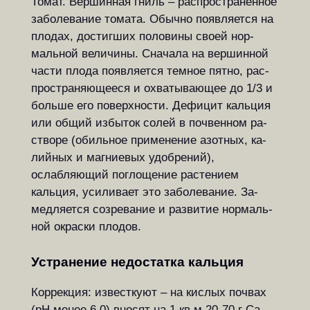
Томат. Вершинная гниль – рас­про­с­т­ра­нен­ное
за­бо­ле­ва­ние то­ма­та. Обыч­но по­яв­ля­ет­ся на
плодах, до­с­тиг­ших по­ло­ви­ны своей нор­
маль­ной ве­ли­чи­ны. Сна­ча­ла на вер­шин­ной
части плода по­яв­ля­ет­ся тем­ное пят­но, рас­
про­с­т­ра­ня­ю­ще­е­ся и ох­ва­ты­ва­ю­щее до 1/3 и
больше его по­вер­х­но­с­ти. Дефицит кальция
или общий из­бы­ток со­лей в по­чвен­ном ра­
ство­ре (обиль­ное при­ме­не­ние азот­ных, ка­
лий­ных и маг­ни­е­вых удоб­ре­ний),
ослабляющий по­гло­ще­ние ра­с­те­ни­ем
кальция, усиливает это за­бо­ле­ва­ние. За­
мед­ля­ет­ся со­зре­ва­ние и раз­ви­тие нор­маль­
ной ок­рас­ки пло­дов.
Устранение недостатка каль­ция
Коррекция: известкуют – на кис­лых по­чвах
(рН менее 6,0) вносят на 1 кв.м 20-70 г Са