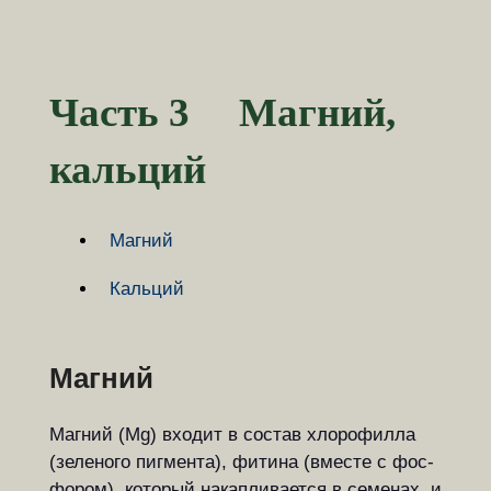
Часть 3 Магний,
кальций
Магний
Кальций
Магний
Магний (Mg) входит в состав хло­ро­фил­ла
(зеленого пигмента), фитина (вме­с­те с фос­
фо­ром), ко­то­рый на­кап­ли­ва­ет­ся в се­ме­нах, и