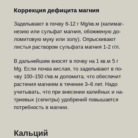
Коррекция дефицита маг­ния
За­де­лы­ва­ют в по­чву 6-12 г Mg/кв.м (ка­ли­маг­
не­зию или суль­фат маг­ния, обо­жже­ную до­
ло­ми­то­вую муку или золу). Оп­рыс­ки­ва­ют
ли­с­тья ра­ство­ром суль­фа­та маг­ния 1-2 г/л.
В дальнейшем вносят в почву на 1 кв.м 5 г
Mg. Если по­чва кис­лая, то за­де­лы­ва­ют в по­
чву 100–150 г/кв.м до­ло­ми­та, что обес­пе­чит
ра­с­те­ния маг­ни­ем в те­че­ние 3–6 лет. Надо
учи­ты­вать, что при вне­се­нии ка­лий­ных и на­
три­е­вых (се­лит­ры) удоб­ре­ний по­вы­ша­ет­ся
по­треб­ность в маг­нии.
Кальций