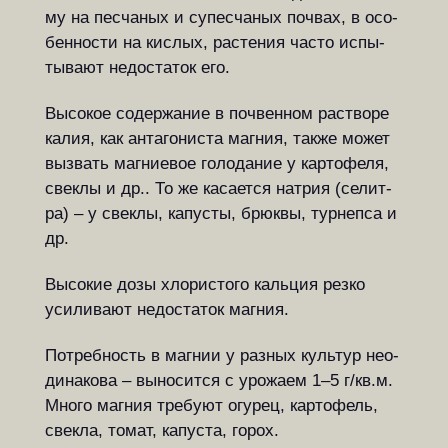
му на пес­ча­ных и су­пес­ча­ных по­чвах, в осо­
бен­но­с­ти на кис­лых, ра­с­те­ния часто ис­пы­
ты­ва­ют не­до­ста­ток его.
Высокое содержание в почвенном ра­ство­ре
калия, как антагониста маг­ния, так­же мо­жет
выз­вать маг­ни­е­вое го­ло­да­ние у кар­то­фе­ля,
свеклы и др.. То же ка­са­ет­ся на­трия (се­лит­
ра) – у свек­лы, ка­пу­с­ты, брюк­вы, тур­неп­са и
др.
Высокие дозы хлористого кальция рез­ко
усиливают недостаток магния.
Потребность в маг­нии у раз­ных куль­тур нео­
ди­на­ко­ва – вы­но­сит­ся с уро­жа­ем 1–5 г/кв.м.
Мно­го маг­ния тре­бу­ют огу­рец, кар­то­фель,
свек­ла, то­мат, ка­пу­с­та, го­рох.