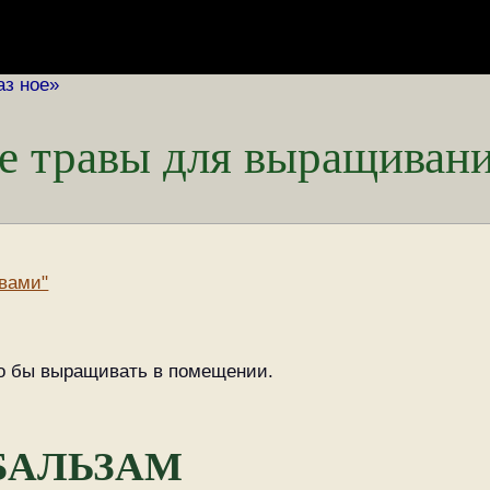
аз ное»
ые травы для выращиван
авами"
шо бы выращивать в помещении.
БАЛЬЗАМ