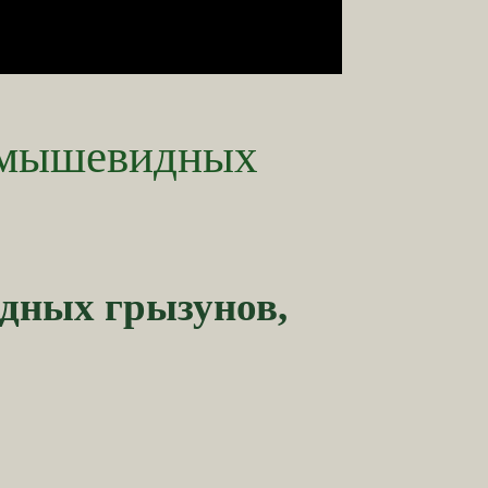
х мышевидных
идных грызунов,