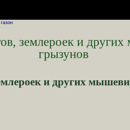
 газон
тов, землероек и други
грызунов
землероек и других мышев