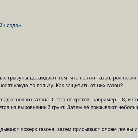
айн сада»
е грызуны досаждают тем, что портят газон, роя норки
осят какую-то пользу. Как защитить от них газон?
ладке нового газона. Сетка от кротов, например Г-8, из
ется на выровненный грунт. Затем её покрывают неболь
дывают поверх газона, затем присыпают слоем почвы и