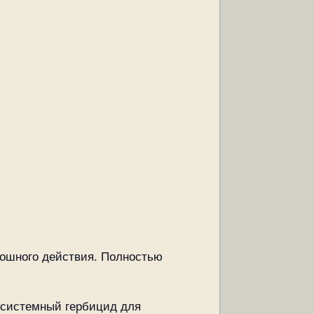
плошного действия. Полностью
й системный гербицид для