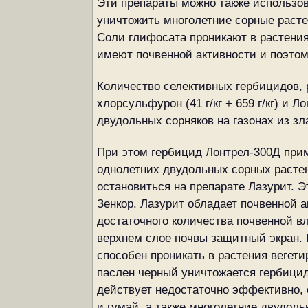
Эти препараты можно также использов
уничтожить многолетние сорные расте
Соли глифосата проникают в растения
имеют почвенной активности и поэтом
Количество селективных гербицидов, 
хлорсульфурон (41 г/кг + 659 г/кг) и
двудольных сорняков на газонах из зл
При этом гербицид Лонтрел-300Д прим
однолетних двудольных сорных растен
остановиться на препарате Лазурит. Э
Зенкор. Лазурит обладает почвенной а
достаточного количества почвенной в
верхнем слое почвы защитный экран. П
способен проникать в растения вегет
паслен черный уничтожается гербицид
действует недостаточно эффективно, 
и гумай, а также многолетние двудол