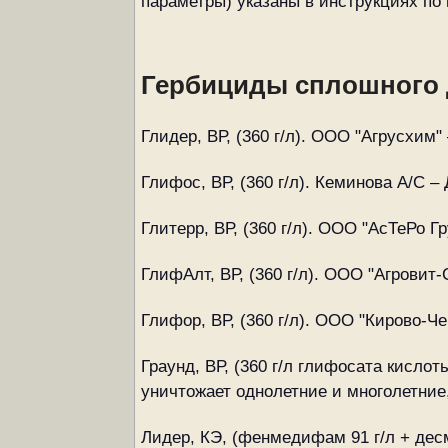
параметры) указаны в инструкциях по
Гербициды сплошного 
Глидер, ВР, (360 г/л). ООО "Агрусхим"
Глифос, ВР, (360 г/л). Кеминова А/С –
Глитерр, ВР, (360 г/л). ООО "АсТеРо Гр
ГлифАлт, ВР, (360 г/л). ООО "Агровит-
Глифор, ВР, (360 г/л). ООО "Кирово-Ч
Граунд, ВР, (360 г/л глифосата кисло
уничтожает однолетние и многолетние
Лидер, КЭ, (фенмедифам 91 г/л + дес