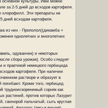
в основной культуры. Ими можно
ле за 2-5 дней до всходов картофеля.
ие хлорофилл. Эти препараты не
-5 дней всходам картофеля.
ва из них - Прополол((дикамба +
чтожения однолетних и многолетних
вель, одуванчик) и некоторых
после сбора урожая). Особо следует
ем и практикой немецкого гербицида
 всходов картофеля. При наличии
очвенном растворе и образует в
й погибают. Кроме того, гербицид
ой трудноискоренимый сорняк как
ых растений, против которых Лазурит
й, свинорой пальчатый, сыть круглая
 цепкий, физалис (песья вишня).