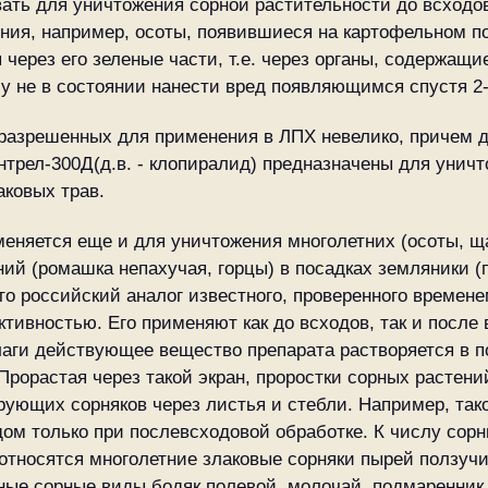
ать для уничтожения сорной растительности до всходо
ния, например, осоты, появившиеся на картофельном по
 через его зеленые части, т.е. через органы, содержащ
у не в состоянии нанести вред появляющимся спустя 2
разрешенных для применения в ЛПХ невелико, причем д
 Лонтрел-300Д(д.в. - клопиралид) предназначены для уни
аковых трав.
еняется еще и для уничтожения многолетних (осоты, ща
ий (ромашка непахучая, горцы) в посадках земляники (
то российский аналог известного, проверенного времен
ктивностью. Его применяют как до всходов, так и после
лаги действующее вещество препарата растворяется в п
рорастая через такой экран, проростки сорных растени
ирующих сорняков через листья и стебли. Например, так
ом только при послевсходовой обработке. К числу сорн
относятся многолетние злаковые сорняки пырей ползучи
ьные сорные виды бодяк полевой, молочай, подмаренник