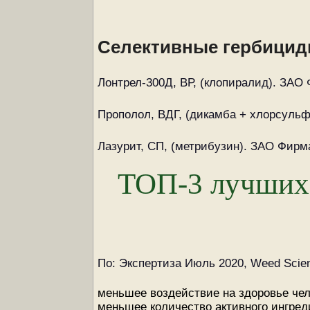
Селективные гербицид
Лонтрел-300Д, ВР, (клопиралид). ЗАО 
Прополол, ВДГ, (дикамба + хлорсульфур
Лазурит, СП, (метрибузин). ЗАО Фирма
ТОП-3 лучших 
По: Экспертиза Июль 2020, Weed Scien
меньшее воздействие на здоровье чел
меньшее количество активного ингред