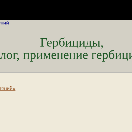
ений
Гербициды,
лог, применение гербиц
стений»