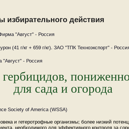
ы избирательного действия
Фирма "Август" - Россия
он (41 г/кг + 659 г/кг). ЗАО "ТПК Техноэкспорт" - Росси
 "Август" - Россия
гербицидов, пониженно
для сада и огорода
ce Society of America (WSSA)
овека и гетеротрофные организмы; более низкий потенц
иента, необходимого для эффективного контроля за со