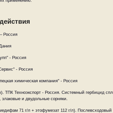
 их применению.
действия
 – Россия
 Дания
упп" - Россия
Сервис" - Россия
епецкая химическая компания" - Россия
ты). ТПК Техноэкспорт - Россия. Системный гербицид с
, злаковые и двудольные сорняки.
медифам 71 г/л + этофумезат 112 г/л). Послевсходовы