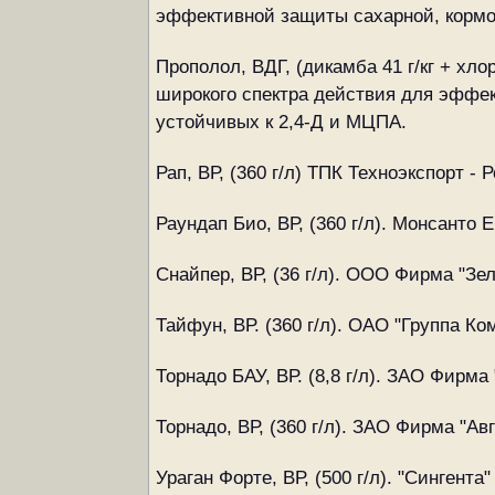
эффективной защиты сахарной, кормов
Прополол, ВДГ, (дикамба 41 г/кг + хл
широкого спектра действия для эффек
устойчивых к 2,4-Д и МЦПА.
Рап, ВР, (360 г/л) ТПК Техноэкспорт
Раундап Био, ВР, (360 г/л). Монсанто 
Снайпер, ВР, (36 г/л). ООО Фирма "Зе
Тайфун, ВР. (360 г/л). ОАО "Группа К
Торнадо БАУ, ВР. (8,8 г/л). ЗАО Фирма 
Торнадо, ВР, (360 г/л). ЗАО Фирма "Авг
Ураган Форте, ВР, (500 г/л). "Сингента