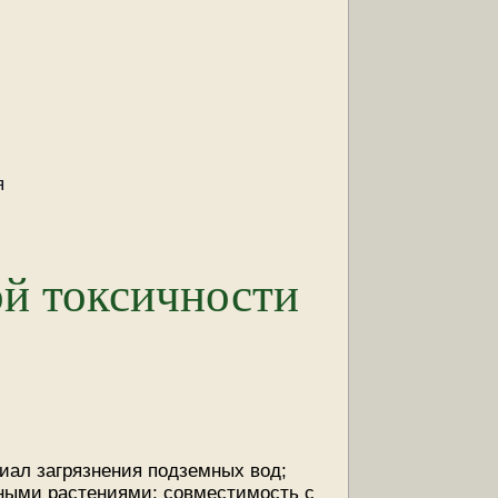
я
й токсичности
иал загрязнения подземных вод;
рными растениями; совместимость с