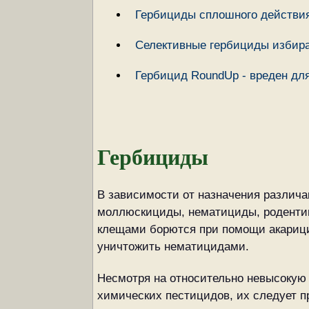
Гербициды сплошного действи
Селективные гербициды избира
Гербицид RoundUp - вреден дл
Гербициды
В зависимости от назначения различ
моллюскициды, нематициды, роденти
клещами борются при помощи акарици
уничтожить нематицидами.
Несмотря на относительно невысокую
химических пестицидов, их следует 