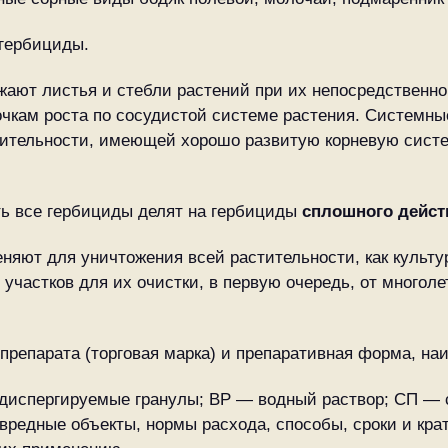
гербициды.
жают листья и стебли растений при их непосредственно
очкам роста по сосудистой системе растения. Системн
тительности, имеющей хорошо развитую корневую систе
ть все гербициды делят на гербициды
сплошного дейст
яют для уничтожения всей растительности, как культур
участков для их очистки, в первую очередь, от многол
 препарата (торговая марка) и препаративная форма, на
диспергируемые гранулы; ВР — водный раствор; СП —
вредные объекты, нормы расхода, способы, сроки и кра