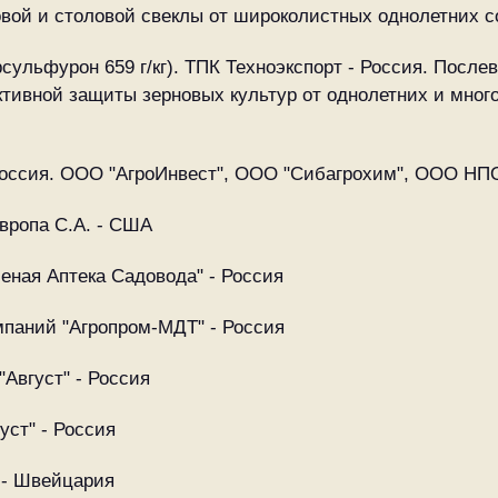
ой и столовой свеклы от широколистных однолетних со
орсульфурон 659 г/кг). ТПК Техноэкспорт - Россия. Пос
тивной защиты зерновых культур от однолетних и много
 - Россия. ООО "АгроИнвест", ООО "Сибагрохим", ООО НП
Европа С.А. - США
леная Аптека Садовода" - Россия
омпаний "Агропром-МДТ" - Россия
"Август" - Россия
уст" - Россия
" - Швейцария