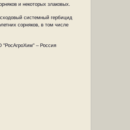
рняков и некоторых злаковых.
левсходовый системный гербицид
летних сорняков, в том числе
О "РосАгроХим" – Россия