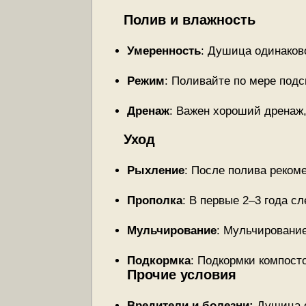
Полив и влажность
Умеренность
: Душица одинаков
Режим
: Поливайте по мере подс
Дренаж
: Важен хороший дренаж,
Уход
Рыхление
: После полива реком
Прополка
: В первые 2–3 года сл
Мульчирование
: Мульчирование
Подкормка
: Подкормки компост
Прочие условия
Вредители и болезни:
Душица о