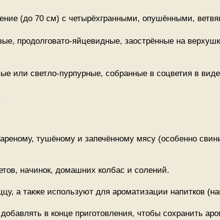
ение (до 70 см) с четырёхгранными, опушёнными, ветв
ые, продолговато-яйцевидные, заострённые на верхушке
вые или светло-пурпурные, собранные в соцветия в вид
.
реному, тушёному и запечённому мясу (особенно свинин
етов, начинок, домашних колбас и солений.
ццу, а также используют для ароматизации напитков (нап
 добавлять в конце приготовления, чтобы сохранить аро