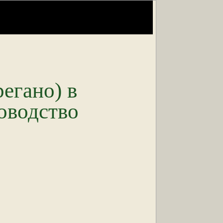
егано) в
оводство