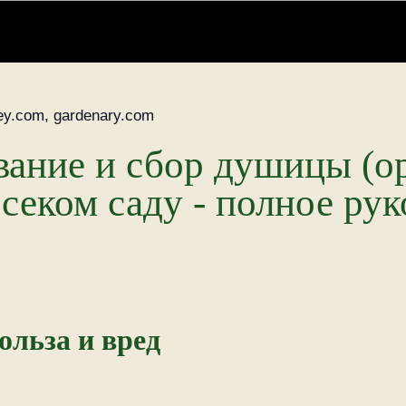
y.com, gardenary.com
ание и сбор душицы (ор
секом саду - полное рук
ольза и вред