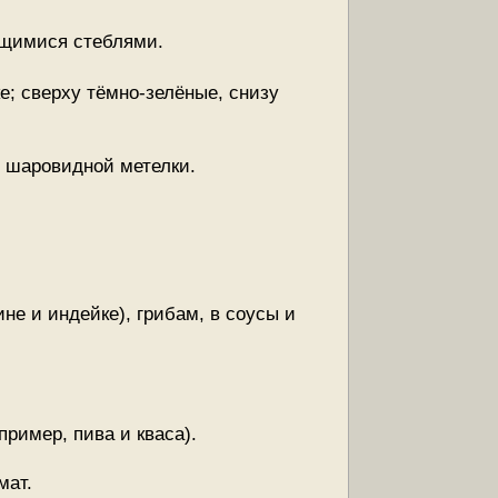
ящимися стеблями.
; сверху тёмно-зелёные, снизу
е шаровидной метелки.
е и индейке), грибам, в соусы и
ример, пива и кваса).
мат.