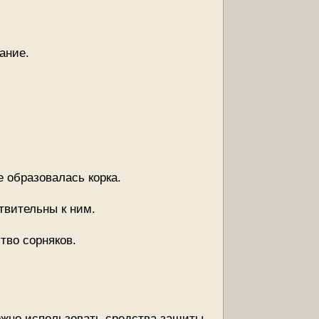
ание.
 образовалась корка.
ствительны к ним.
тво сорняков.
ожно использовать средства защиты