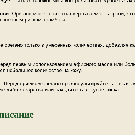
дует быть осторожными и контролировать уровень саха
рови:
Орегано может снижать свертываемость крови, что
овышенным риском тромбоза.
е орегано только в умеренных количествах, добавляя к
еред первым использованием эфирного масла или боль
еся небольшое количество на кожу.
м:
Перед приемом орегано проконсультируйтесь с врачом
ие-либо лекарства или находитесь в группе риска.
описание