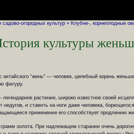
 садово-огородных культур >
Клубне-, корнеплодные о
стория культуры женьш
с китайского "жень" — человек, целебный корень женьш
ую фигуру.
– легендарное растение, широко известное своей исцел
т недугов, и ставить на ноги даже человека, борющегос
ращающееся применение его способствует продлению жи
1 грамм золота. При надлежащем старании очень дороги
е и даже в условиях средней климатической полосы Рос