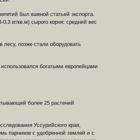
челетий был важной статьей экспорта.
-0,3 кг/кв.м) сырого корня; средний вес
в лесу, позже стали оборудовать
ко использовался богатыми европейцами
читывающей более 25 растений
сследования Уссурийского края,
емь парников с удобренной землей и с