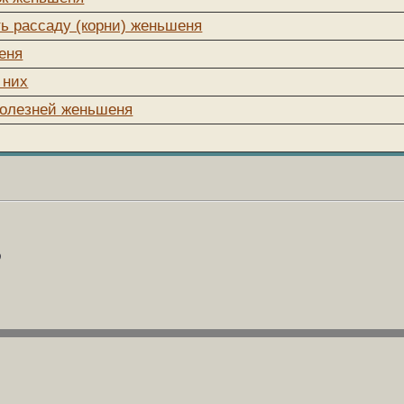
ть рассаду (корни) женьшеня
еня
 них
болезней женьшеня
D