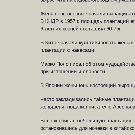
Женьшень впервые начали выращивать, в
В КНДР в 1957 г. площадь плантаций его 
6-летних корней составлял 60-75г.
В Китае начали культивировать женьшен
плантации с навесами.
Марко Поло писал об этом чудодействе
при истощении и слабости.
В Японии женьшень настоящий выращив
Часто закладывались тайные плантаци
женьшеня, подарил писателю Арсеньеву
Вот как описал небольшую плантацию 
остановившись для ночевки в китайско