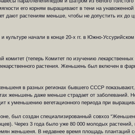
авесы параллелепипедом и шатром из белого толстого 
гкости его корням выращивают в тени на унавоженной з
т дают растениям меньше, чтобы не допустить их до ц
и культуре начали в конце 20-х гг. в Южно-Уссурийско
й комитет (теперь Комитет по изучению лекарственных 
 лекарственного растения. Женьшень был включен в фа
женьшеня в разных регионах бывшего СССР показывают, 
стах женьшень даже меньше страдает от заболеваний. Но
дит к уменьшению вегетационного периода при выращи
районе, был создан специализированный совхоз “Женьше
янцев). Через 3 года было уже 80 000 молодых растений
 семян женьшеня. В недавнее время площадь плантаций с