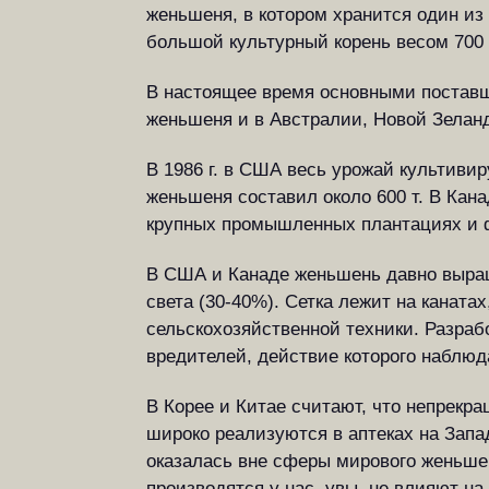
женьшеня, в котором хранится один из 
большой культурный корень весом 700 
В настоящее время основными поставщ
женьшеня и в Австралии, Новой Зелан
В 1986 г. в США весь урожай культивир
женьшеня составил около 600 т. В Кан
крупных промышленных плантациях и 
В США и Канаде женьшень давно выращи
света (30-40%). Сетка лежит на каната
сельскохозяйственной техники. Разраб
вредителей, действие которого наблюда
В Корее и Китае считают, что непрек
широко реализуются в аптеках на Запа
оказалась вне сферы мирового женьшен
производятся у нас, увы, не влияют н