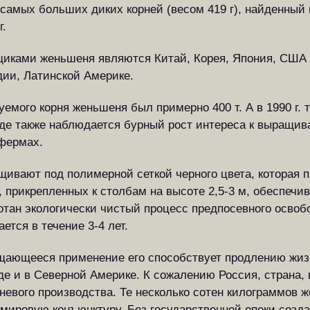
самых больших диких корней (весом 419 г), найденный в
г.
иками женьшеня являются Китай, Корея, Япония, США 
дии, Латинской Америке.
уемого корня женьшеня был примерно 400 т. А в 1990 г. 
аде также наблюдается бурный рост интереса к выращи
фермах.
вают под полимерной сеткой черного цвета, которая п
х, прикрепленных к столбам на высоте 2,5-3 м, обеспеч
отан экологически чистый процесс предпосевного освоб
ется в течение 3-4 лет.
ращающееся применение его способствует продлению жи
де и в Северной Америке. К сожалению Россия, страна, 
евого производства. Те несколько сотен килограммов 
а мировую конъюнктуру. Без государственной опеки созд