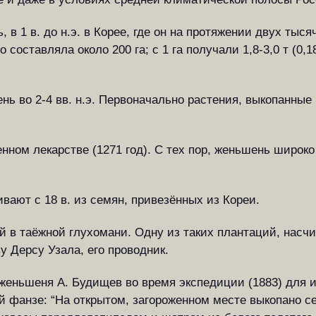
 1 в. до н.э. в Корее, где он на протяжении двух тыся
составляла около 200 га; с 1 га получали 1,8-3,0 т (0,18
ь во 2-4 вв. н.э. Первоначально растения, выкопанные 
нном лекарстве (1271 год). С тех пор, женьшень широ
ают с 18 в. из семян, привезённых из Кореи.
й в таёжной глухомани. Одну из таких плантаций, нас
 Дерсу Узала, его проводник.
женьшеня А. Будищев во время экспедиции (1883) для и
й фанзе: “На открытом, загороженном месте выкопано с