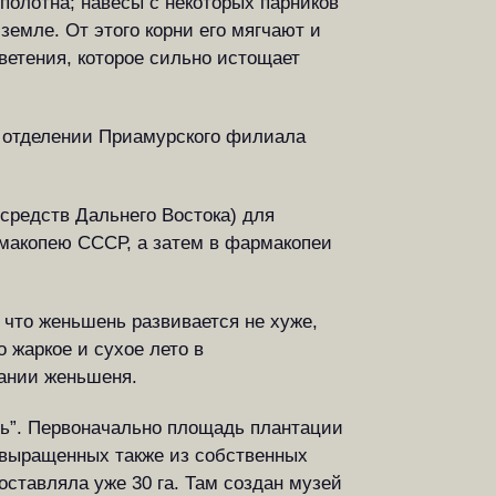
полотна; навесы с некоторых парников
емле. От этого корни его мягчают и
ветения, которое сильно истощает
м отделении Приамурского филиала
средств Дальнего Востока) для
рмакопею СССР, а затем в фармакопеи
что женьшень развивается не хуже,
 жаркое и сухое лето в
вании женьшеня.
нь”. Первоначально площадь плантации
, выращенных также из собственных
оставляла уже 30 га. Там создан музей