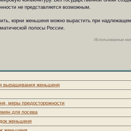
нности не представляется возможным.
упить, корни женьшеня можно вырастить при надлежаще
иматической полосы России.
Использованные ма
ия выращивания женьшеня
ня, меры предосторожности
емян для посева
адок женьшеня
ок женьшеня