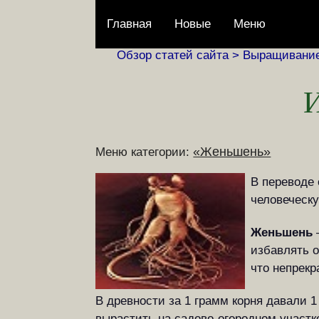
Главная
Новые
Меню
Обзор статей сайта >
Выращивание
И
«Женьшень»
Меню категории:
В переводе 
человеческ
Женьшень
избавлять о
что непрек
В древности за 1 грамм корня давали 
вырастить на садово-огородном участк