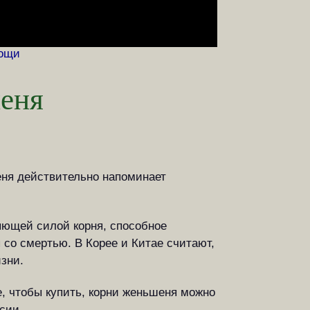
вощи
еня
еня действительно напоминает
яющей силой корня, способное
я со смертью. В Корее и Китае считают,
зни.
е, чтобы купить, корни женьшеня можно
сии.