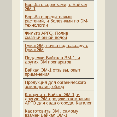
Борьба с сорняками, с Байкал
ЭМ-1
Борьба с вредителями
растений, и болезнями по ЭМ-
технологии
Фильтр АРГО, Полив
омагниченной водой
ГуматЭМ, почва под рассаду c
ГуматЭМ
Подделки Байкала ЭМ-1, и
других ЭМ препаратов
Байкал ЭМ-1 отзывы, опыт
применения
Продукция для органического
земледелия, обзор
Как купить Байкал ЭМ-1, и
другую ЭМ-продукию компании
АРГО для сада огорода, Каталог
Как готовить ЭМ , самому
взамен Байкал ЭМ-1