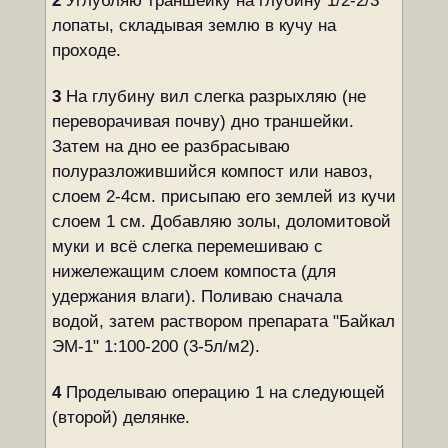
2
Углубляю траншейку на глубину 1/2-2/3
лопаты, складывая землю в кучу на
проходе.
3
На глубину вил слегка разрыхляю (не
переворачивая почву) дно траншейки.
Затем на дно ее разбрасываю
полуразложившийся компост или навоз,
слоем 2-4см. присыпаю его землей из кучи
слоем 1 см. Добавляю золы, доломитовой
муки и всё слегка перемешиваю с
нижележащим слоем компоста (для
удержания влаги). Поливаю сначала
водой, затем раствором препарата "Байкал
ЭМ-1" 1:100-200 (3-5л/м2).
4
Проделываю операцию 1 на следующей
(второй) делянке.