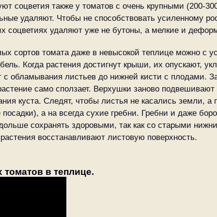
т соцветия также у томатов с очень крупными (200-300 
ьные удаляют. Чтобы не способствовать усиленному рос
их соцветиях удаляют уже не бутоны, а мелкие и дефо
х сортов томата даже в невысокой теплице можно с 
бель. Когда растения достигнут крыши, их опускают, у
ют с обламывания листьев до нижней кисти с плодами. 
 растение само сползает. Верхушки заново подвешивают
ания куста. Следят, чтобы листья не касались земли, а
посадки), а на всегда сухие гребни. Гребни и даже бор
 дольше сохранять здоровыми, так как со старыми ниж
а растения восстанавливают листовую поверхность.
томатов в теплице.