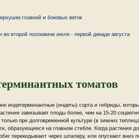
верхушек главной и боковых веток
 во второй полоовине июля - первой декаде августа
терминантных томатов
но индетерминантные (индеты) сорта и гибриды, котор
 растение завязывает плоды более, чем на 15-20 соцвет
 только при долговременной культуре (в зимних теплиц
ги, образующиеся на главном стебле. Когда растения до
обег перекидывают через шпалеру, или опускают вниз п