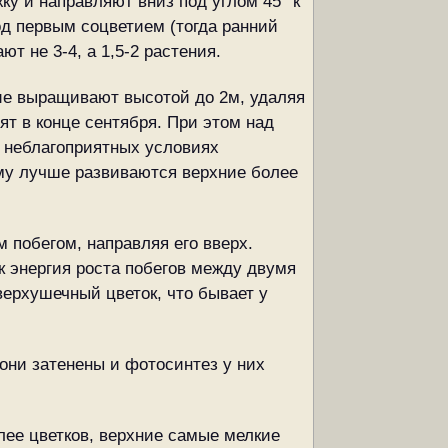
ку и направляют вниз под углом 45° к
од первым соцветием (тогда ранний
т не 3-4, а 1,5-2 растения.
ние выращивают высотой до 2м, удаляя
т в конце сентября. При этом над
в неблагоприятных условиях
ему лучше развиваются верхние более
 побегом, направляя его вверх.
к энергия роста побегов между двумя
верхушечный цветок, что бывает у
они затенены и фотосинтез у них
ее цветков, верхние самые мелкие