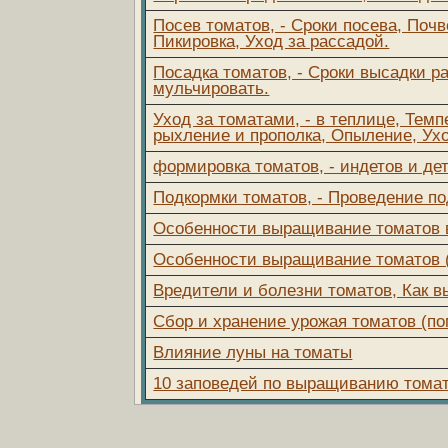
Посев томатов, - Сроки посева, Почв
Пикировка, Уход за рассадой.
Посадка томатов, - Сроки высадки р
мульчировать.
Уход за томатами, - в теплице, Тем
рыхление и прополка, Опыление, Ухо
формировка томатов, - индетов и де
Подкормки томатов, - Проведение п
Особенности выращивание томатов в 
Особенности выращивание томатов 
Вредители и болезни томатов, Как в
Сбор и хранение урожая томатов (п
Влияние луны на томаты
10 заповедей по выращиванию томато