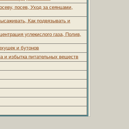
осеву, посев, Уход за сеянцами,
высаживать, Как подвязывать и
центрация углекислого газа, Полив,
рхушек и бутонов
та и избытка питательных веществ