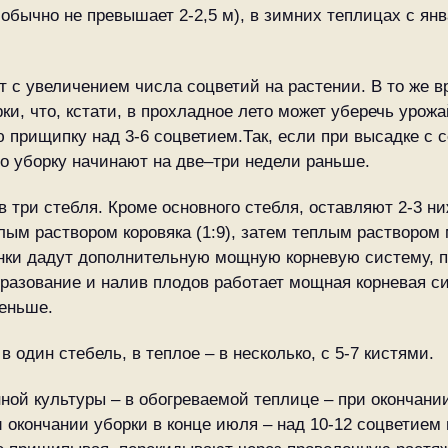
 обычно не превышает 2-2,5 м), в зимних теплицах с ян
 с увеличением числа соцветий на растении. В то же 
ки, что, кстати, в прохладное лето может уберечь урож
ю прищипку над 3-6 соцветием.Так, если при высадке с 
 то уборку начинают на две–три недели раньше.
в три стебля. Кроме основного стебля, оставляют 2-3 
м раствором коровяка (1:9), затем теплым раствором м
нки дадут дополнительную мощную корневую систему, п
бразование и налив плодов работает мощная корневая си
меньше.
один стебель, в теплое – в несколько, с 5-7 кистями.
ной культуры – в обогреваемой теплице – при окончани
 окончании уборки в конце июля – над 10-12 соцветием 