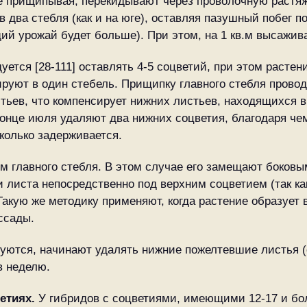
не прищипывая, перекидывают через проволочную растяж
 два стебля (как и на юге), оставляя пазушный побег п
й урожай будет больше). При этом, на 1 кв.м высаживаю
уется [28-111] оставлять 4-5 соцветий, при этом расте
руют в один стебель. Прищипку главного стебля проводя
тьев, что компенсирует нижних листьев, находящихся 
конце июля удаляют два нижних соцветия, благодаря ч
колько задерживается.
 главного стебля. В этом случае его замещают боковым
и листа непосредственно под верхним соцветием (так ка
Такую же методику применяют, когда растение образует 
ссады.
уются, начинают удалять нижние пожелтевшие листья (
в неделю.
етиях.
У гибридов с соцветиями, имеющими 12-17 и бол