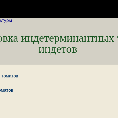
ьтуры
вка индетерминантных 
индетов
 томатов
оматов