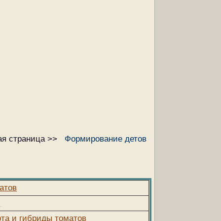
я страница >>
Формирование детов
атов
,
рта и гибриды томатов