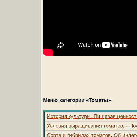
Меню категории «Томаты»
История культуры. Пищевая ценност
Условия выращивания томатов, - По
Сорта и гибридах томатов, Об индет